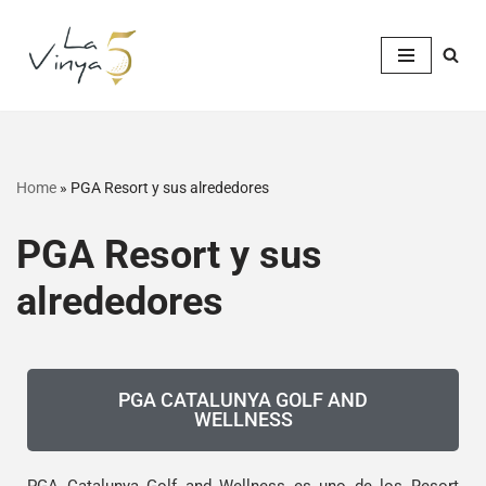
Saltar
al
contenido
Home
»
PGA Resort y sus alrededores
PGA Resort y sus
alrededores
PGA CATALUNYA GOLF AND
WELLNESS
PGA Catalunya Golf and Wellness es uno de los Resort